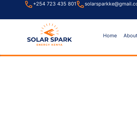
+254 723 435 801
solarsparkke@gmail.
Home
Abou
Dragonia Ca
Quick‑Fire 
kurze, inten