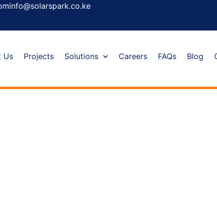
com
info@solarspark.co.ke
t Us
Projects
Solutions
Careers
FAQs
Blog
sino:
Gaming für
sive Sessions