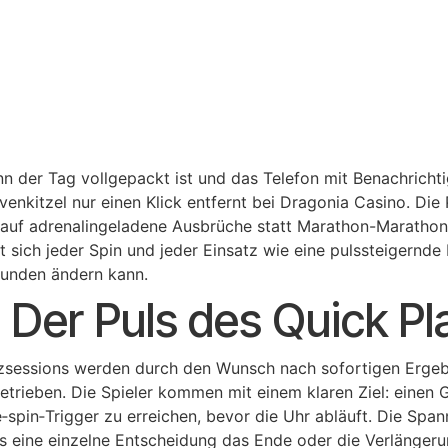
n der Tag vollgepackt ist und das Telefon mit Benachricht
venkitzel nur einen Klick entfernt bei Dragonia Casino. Die P
 auf adrenalingeladene Ausbrüche statt Marathon-Marathon
lt sich jeder Spin und jeder Einsatz wie eine pulssteigernde
unden ändern kann.
. Der Puls des Quick Pl
zsessions werden durch den Wunsch nach sofortigen Erge
etrieben. Die Spieler kommen mit einem klaren Ziel: einen 
e‑spin‑Trigger zu erreichen, bevor die Uhr abläuft. Die Spa
s eine einzelne Entscheidung das Ende oder die Verlänger