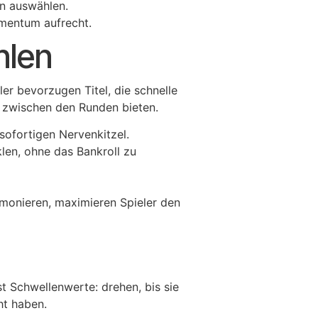
en auswählen.
omentum aufrecht.
hlen
ler bevorzugen Titel, die schnelle
 zwischen den Runden bieten.
ofortigen Nervenkitzel.
en, ohne das Bankroll zu
monieren, maximieren Spieler den
t Schwellenwerte: drehen, bis sie
ht haben.