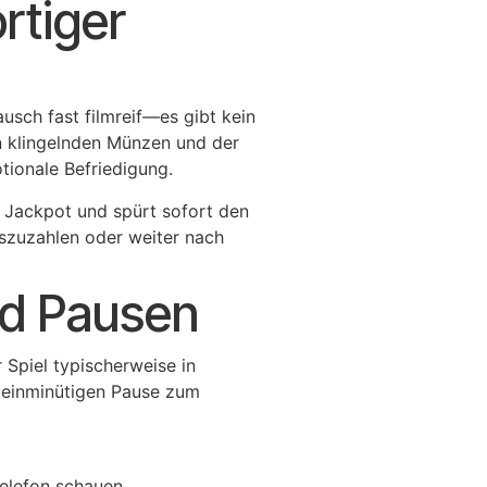
rtiger
usch fast filmreif—es gibt kein
n klingelnden Münzen und der
tionale Befriedigung.
en Jackpot und spürt sofort den
uszuzahlen oder weiter nach
nd Pausen
 Spiel typischerweise in
r einminütigen Pause zum
elefon schauen.