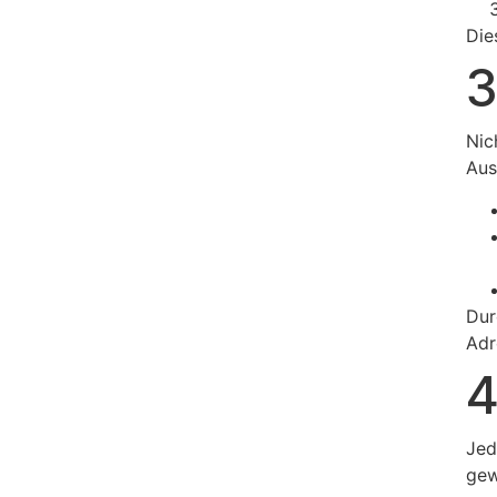
Die
3
Nic
Aus
Dur
Adr
4
Jed
gew