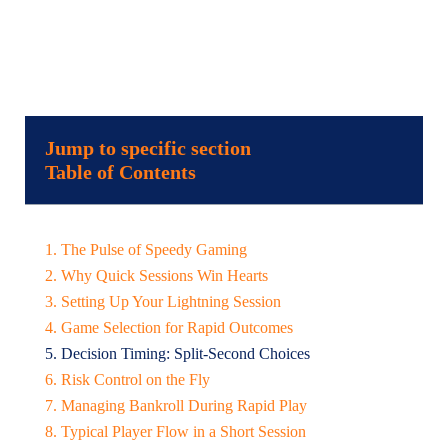
Jump to specific section
Table of Contents
1. The Pulse of Speedy Gaming
2. Why Quick Sessions Win Hearts
3. Setting Up Your Lightning Session
4. Game Selection for Rapid Outcomes
5. Decision Timing: Split-Second Choices
6. Risk Control on the Fly
7. Managing Bankroll During Rapid Play
8. Typical Player Flow in a Short Session