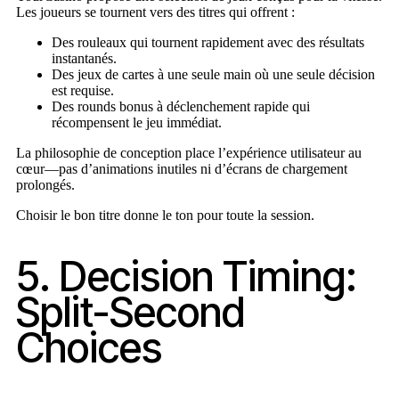
Les joueurs se tournent vers des titres qui offrent :
Des rouleaux qui tournent rapidement avec des résultats
instantanés.
Des jeux de cartes à une seule main où une seule décision
est requise.
Des rounds bonus à déclenchement rapide qui
récompensent le jeu immédiat.
La philosophie de conception place l’expérience utilisateur au
cœur—pas d’animations inutiles ni d’écrans de chargement
prolongés.
Choisir le bon titre donne le ton pour toute la session.
5. Decision Timing:
Split-Second
Choices